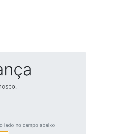
ança
nosco.
ao lado no campo abaixo