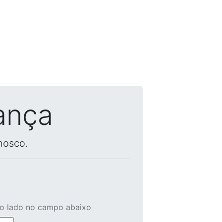
ança
nosco.
ao lado no campo abaixo