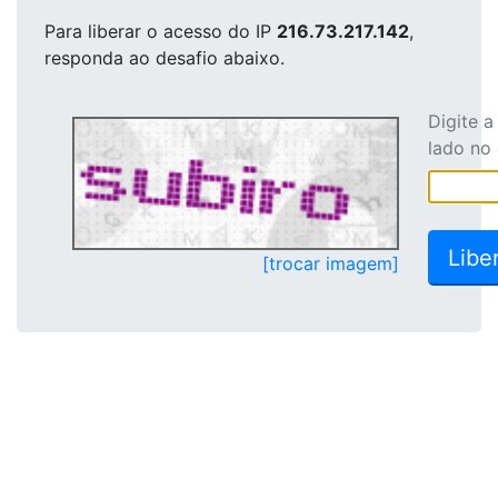
Para liberar o acesso
do IP
216.73.217.142
,
responda ao desafio abaixo.
Digite 
lado no
[trocar imagem]